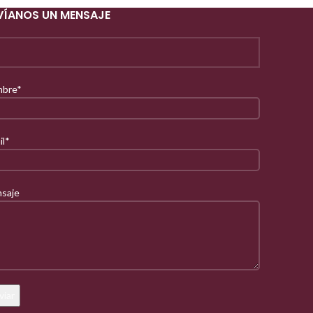
VÍANOS UN MENSAJE
bre*
il*
saje