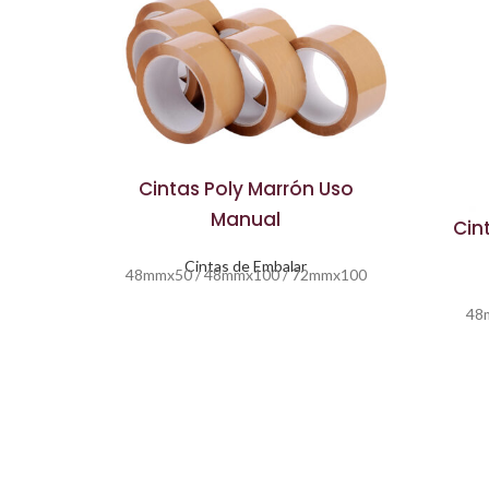
Cintas Poly Marrón Uso
Manual
Cin
Cintas de Embalar
48mmx50 / 48mmx100 / 72mmx100
48