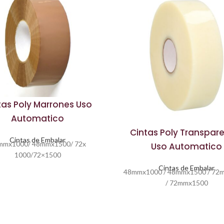
tas Poly Marrones Uso
Automatico
Cintas Poly Transpar
Cintas de Embalar
mmx1000/ 48mmx1500/ 72x
Uso Automatico
1000/72×1500
Cintas de Embalar
48mmx1000 / 48mmx1500 / 72
/ 72mmx1500